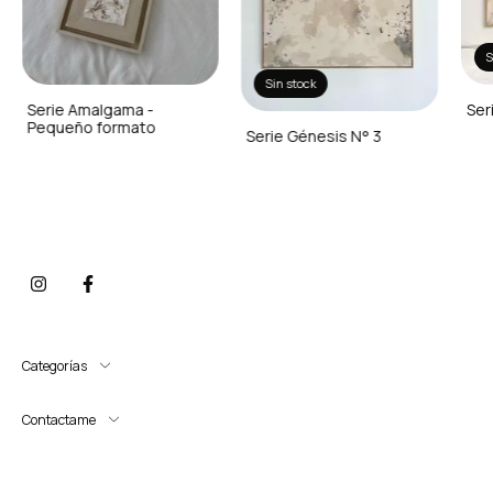
S
Sin stock
Serie Amalgama -
Ser
Pequeño formato
Serie Génesis N° 3
Categorías
Contactame