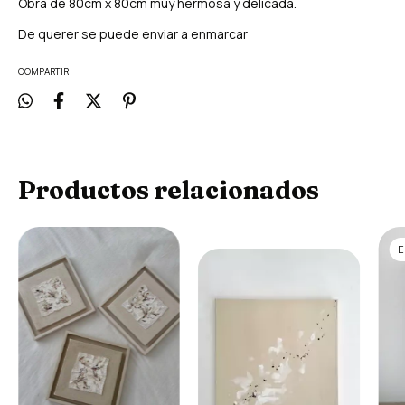
Obra de 80cm x 80cm muy hermosa y delicada.
De querer se puede enviar a enmarcar
COMPARTIR
Productos relacionados
E