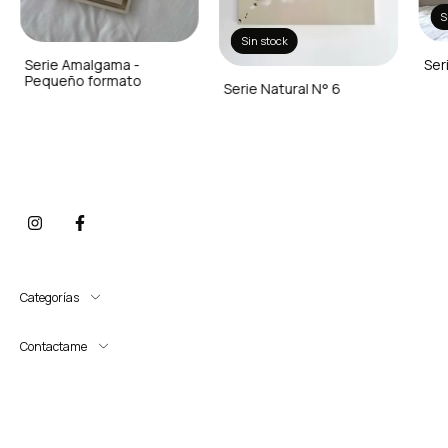
S
Sin stock
Serie Amalgama -
Ser
Pequeño formato
Serie Natural N° 6
Categorías
Contactame